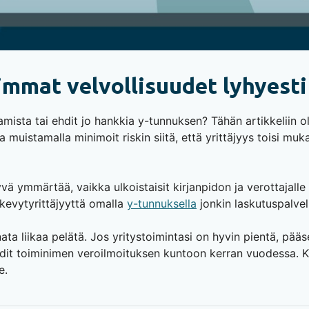
mmat velvollisuudet lyhyesti
tamista tai ehdit jo hankkia y-tunnuksen? Tähän artikkeliin
tka muistamalla minimoit riskin siitä, että yrittäjyys toisi 
vä ymmärtää, vaikka ulkoistaisit kirjanpidon ja verottajalle 
t kevytyrittäjyyttä omalla
y-tunnuksella
jonkin laskutuspalvel
ata liikaa pelätä. Jos yritystoimintasi on hyvin pientä, pääset
ehdit toiminimen veroilmoituksen kuntoon kerran vuodessa. Kir
e.