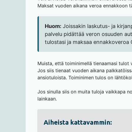
Maksat vuoden aikana veroa ennakkoon tä
Huom:
Joissakin laskutus- ja kirjan
palvelu pidättää veron osuuden auto
tulostasi ja maksaa ennakkoveroa
Muista, että toiminimellä tienaamasi tulot
Jos siis tienaat vuoden aikana palkkatöis
ansiotuloista. Toiminimen tulos on lähtöko
Jos sinulla siis on muita tuloja vaikkapa n
lainkaan.
Aiheista kattavammin: