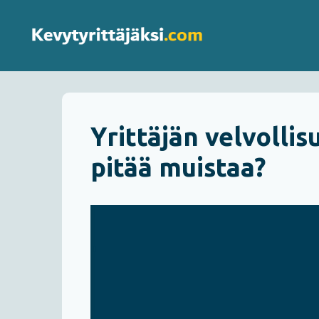
Siirry
sisältöön
Yrittäjän velvollis
pitää muistaa?