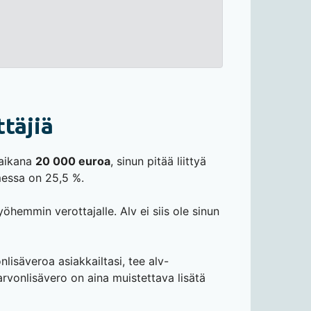
ttäjiä
 aikana
20 000 euroa
, sinun pitää liittyä
omessa on 25,5 %.
hemmin verottajalle. Alv ei siis ole sinun
onlisäveroa asiakkailtasi, tee alv-
 arvonlisävero on aina muistettava lisätä