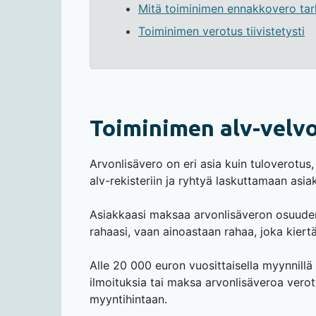
Mitä toiminimen ennakkovero tar
Toiminimen verotus tiivistetysti
Toiminimen alv-velvol
Arvonlisävero on eri asia kuin tuloverotus,
alv-rekisteriin ja ryhtyä laskuttamaan asi
Asiakkaasi maksaa arvonlisäveron osuuden s
rahaasi, vaan ainoastaan rahaa, joka kiertää
Alle 20 000 euron vuosittaisella myynnillä si
ilmoituksia tai maksa arvonlisäveroa verott
myyntihintaan.