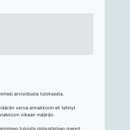
imesi arvioidusta tuloksesta.
n määrän veroa ennakkoon eli tehnyt
 ennakkoon oikean määrän.
iminimen tuloista miinustetaan menot.