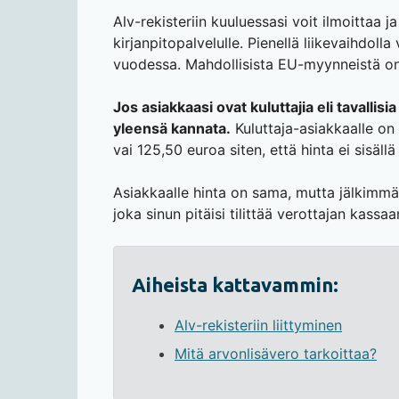
Alv-rekisteriin kuuluessasi voit ilmoittaa j
kirjanpitopalvelulle. Pienellä liikevaihdoll
vuodessa. Mahdollisista EU-myynneistä on 
Jos asiakkaasi ovat kuluttajia eli tavallis
yleensä kannata.
Kuluttaja-asiakkaalle o
vai 125,50 euroa siten, että hinta ei sisäll
Asiakkaalle hinta on sama, mutta jälkimmäi
joka sinun pitäisi tilittää verottajan kassaa
Aiheista kattavammin:
Alv-rekisteriin liittyminen
Mitä arvonlisävero tarkoittaa?