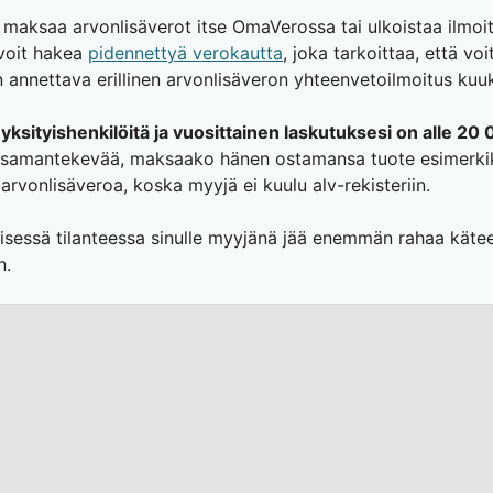
a maksaa arvonlisäverot itse OmaVerossa tai ulkoistaa ilmoitu
a voit hakea
pidennettyä verokautta
, joka tarkoittaa, että vo
annettava erillinen arvonlisäveron yhteenvetoilmoitus kuuk
ia yksityishenkilöitä ja vuosittainen laskutuksesi on alle 20 
n samantekevää, maksaako hänen ostamansa tuote esimerki
ä arvonlisäveroa, koska myyjä ei kuulu alv-rekisteriin.
sessä tilanteessa sinulle myyjänä jää enemmän rahaa käteen
n.