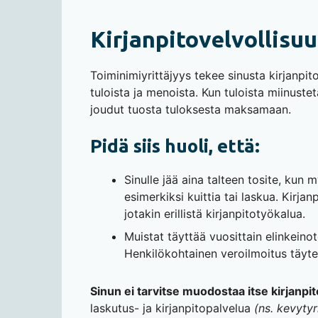
Kirjanpitovelvollisu
Toiminimiyrittäjyys tekee sinusta kirjanpitov
tuloista ja menoista. Kun tuloista miinuste
joudut tuosta tuloksesta maksamaan.
Pidä siis huoli, että:
Sinulle jää aina talteen tosite, kun m
esimerkiksi kuittia tai laskua. Kirja
jotakin erillistä kirjanpitotyökalua.
Muistat täyttää vuosittain elinkeino
Henkilökohtainen veroilmoitus täyte
Sinun ei tarvitse muodostaa itse kirjanpi
laskutus- ja kirjanpitopalvelua
(ns. kevytyr