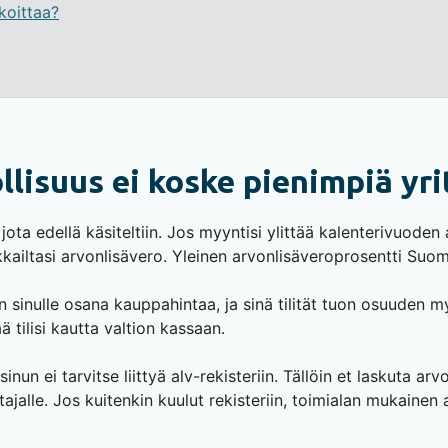
koittaa?
lisuus ei koske pienimpiä yri
 jota edellä käsiteltiin. Jos myyntisi ylittää kalenterivuoden
akkailtasi arvonlisävero. Yleinen arvonlisäveroprosentti Su
inulle osana kauppahintaa, ja sinä tilität tuon osuuden myö
 tilisi kautta valtion kassaan.
nun ei tarvitse liittyä alv-rekisteriin. Tällöin et laskuta arv
ajalle. Jos kuitenkin kuulut rekisteriin, toimialan mukainen