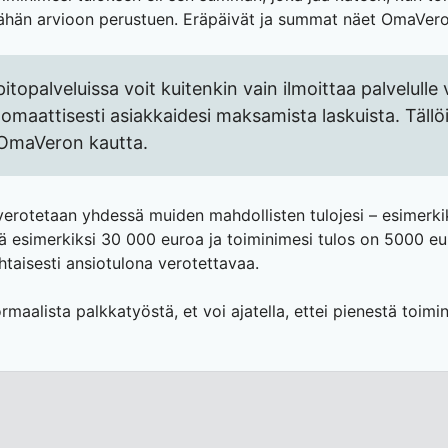
hän arvioon perustuen. Eräpäivät ja summat näet OmaVero
pitopalveluissa voit kuitenkin vain ilmoittaa palvelulle
maattisesti asiakkaidesi maksamista laskuista. Tällöin
 OmaVeron kautta.
 verotetaan yhdessä muiden mahdollisten tulojesi – esimerk
sä esimerkiksi 30 000 euroa ja toiminimesi tulos on 5000 
htaisesti ansiotulona verotettavaa.
ormaalista palkkatyöstä, et voi ajatella, ettei pienestä toim