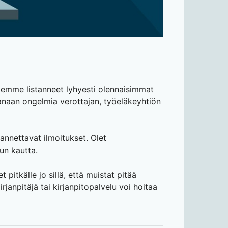
 olemme listanneet lyhyesti olennaisimmat
mukanaan ongelmia verottajan, työeläkeyhtiön
annettavat ilmoitukset. Olet
un kautta.
 pitkälle jo sillä, että muistat pitää
janpitäjä tai kirjanpitopalvelu voi hoitaa