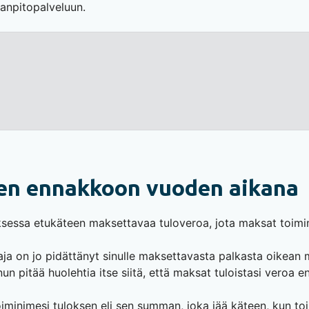
rjanpitopalveluun.
en ennakkoon vuoden aikana
sessa etukäteen maksettavaa tuloveroa, jota maksat toimin
taja on jo pidättänyt sinulle maksettavasta palkasta oikea
un pitää huolehtia itse siitä, että maksat tuloistasi veroa
iminimesi tuloksen eli sen summan, joka jää käteen, kun to