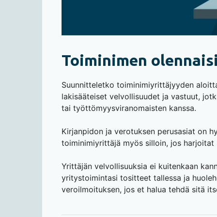
Toiminimen olennaisi
Suunnitteletko toiminimiyrittäjyyden aloit
lakisääteiset velvollisuudet ja vastuut, jo
tai työttömyysviranomaisten kanssa.
Kirjanpidon ja verotuksen perusasiat on hy
toiminimiyrittäjä myös silloin, jos harjoita
Yrittäjän velvollisuuksia ei kuitenkaan kann
yritystoimintasi tositteet tallessa ja huol
veroilmoituksen, jos et halua tehdä sitä its