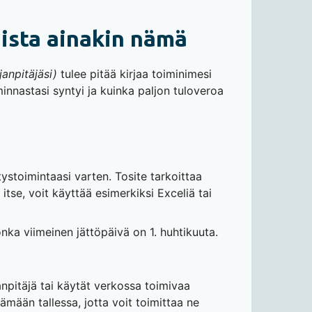
uista ainakin nämä
rjanpitäjäsi)
tulee pitää kirjaa toiminimesi
minnastasi syntyi ja kuinka paljon tuloveroa
ritystoimintaasi varten. Tosite tarkoittaa
itse, voit käyttää esimerkiksi Exceliä tai
nka viimeinen jättöpäivä on 1. huhtikuuta.
rjanpitäjä tai käytät verkossa toimivaa
tämään tallessa, jotta voit toimittaa ne