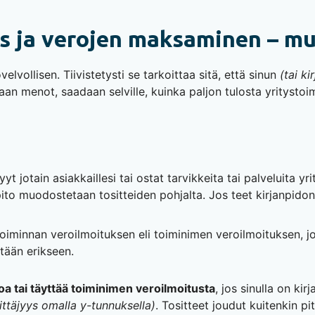
us ja verojen maksaminen – m
elvollisen. Tiivistetysti se tarkoittaa sitä, että sinun
(tai ki
taan menot, saadaan selville, kuinka paljon tulosta yritystoi
yyt jotain asiakkaillesi tai ostat tarvikkeita tai palveluita y
npito muodostetaan tositteiden pohjalta. Jos teet kirjanpidon 
toiminnan veroilmoituksen eli toiminimen veroilmoituksen, jo
tään erikseen.
toa tai täyttää toiminimen veroilmoitusta
, jos sinulla on ki
ittäjyys omalla y-tunnuksella)
. Tositteet joudut kuitenkin pi